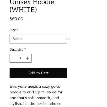
Unisex Hoodie
(WHITE)
Price
$60.00
Size
*
Quantity
*
Add to Cart
Everyone needs a cozy go-to 
hoodie to curl up in, so go for 
one that's soft, smooth, and 
stylish. It's the perfect choice 