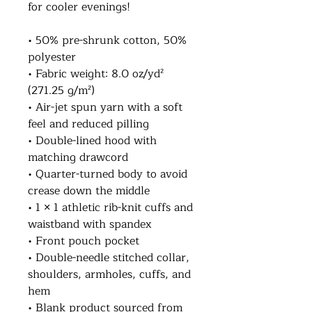
for cooler evenings!
• 50% pre-shrunk cotton, 50% 
polyester
• Fabric weight: 8.0 oz/yd² 
(271.25 g/m²)
• Air-jet spun yarn with a soft 
feel and reduced pilling
• Double-lined hood with 
matching drawcord
• Quarter-turned body to avoid 
crease down the middle
• 1 × 1 athletic rib-knit cuffs and 
waistband with spandex
• Front pouch pocket
• Double-needle stitched collar, 
shoulders, armholes, cuffs, and 
hem
• Blank product sourced from 